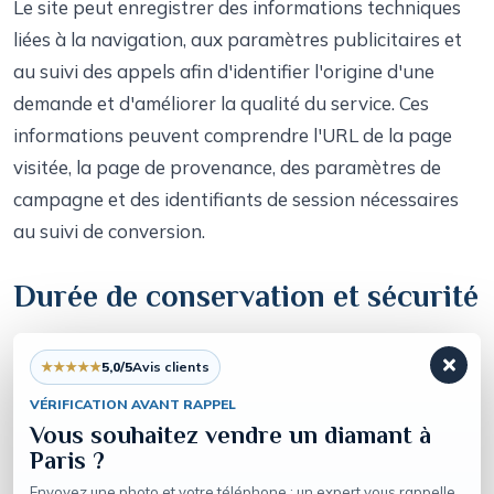
Le site peut enregistrer des informations techniques
liées à la navigation, aux paramètres publicitaires et
au suivi des appels afin d'identifier l'origine d'une
demande et d'améliorer la qualité du service. Ces
informations peuvent comprendre l'URL de la page
visitée, la page de provenance, des paramètres de
campagne et des identifiants de session nécessaires
au suivi de conversion.
Durée de conservation et sécurité
Les demandes reçues sont conservées pendant la
★★★★★
5,0/5
Avis clients
durée nécessaire au traitement commercial et au suivi
VÉRIFICATION AVANT RAPPEL
de la relation avec le visiteur. Les fichiers transmis via
Vous souhaitez vendre un diamant à
les formulaires sont destinés uniquement à l'analyse
Paris ?
de la demande et ne doivent pas être utilisés à
Envoyez une photo et votre téléphone : un expert vous rappelle