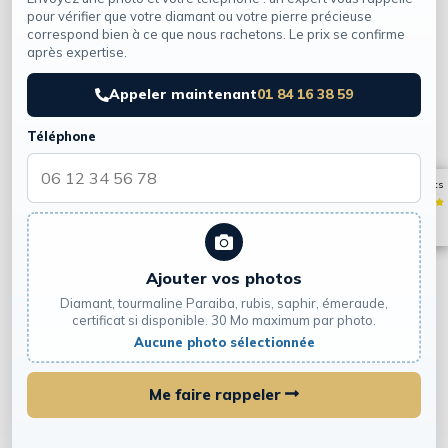
d'autres fins sans accord du visiteur.
pour vérifier que votre diamant ou votre pierre précieuse
correspond bien à ce que nous rachetons. Le prix se confirme
après expertise.
Droits des visiteurs
Appeler maintenant
01 84 16 38 59
Toute personne ayant transmis des informations via
Téléphone
le site peut demander l'accès, la rectification ou la
suppression de ses données en écrivant à
Avis clients
contact@rachat-diamant.paris
. La boutique peut
Très bien
également être contactée par téléphone au
01 84 16
5.0 / 5.0
38 59
.
Ajouter vos photos
Diamant, tourmaline Paraiba, rubis, saphir, émeraude,
Photos et documents transmis
certificat si disponible. 30 Mo maximum par photo.
Aucune photo sélectionnée
Les photos de bijoux, certificats ou pierres précieuses
envoyées via les formulaires servent uniquement à
Me faire rappeler
comprendre la demande avant un éventuel rendez-